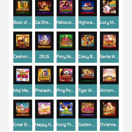
Book of Myth
Cai Shen 888
Halloween Vacation
Highway Fortune
Juicy Market
Caishen Deluxe Maxways
ZEUS
Fiery Sevens Hot 100
Crazy Bomber
Santa Wild Drop
Moji Mania
Pharaoh Gates
Ping Pong Panda
Tiger Warrior
Alchemy Quest Jackpot
Great Stars SA
Happy Neko
Kong The Striker
Golden Monkey
Christmas Tree of Wonders