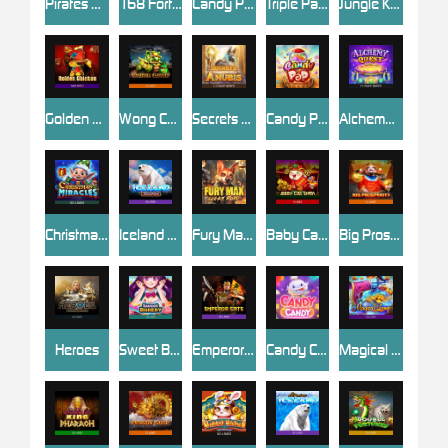
Pirates Gold Rush
168 Fortunes
Candy Pop 2
Triple Panda
Jungle King
Golden Chicken
Wong Choy
Secrets of Anubis
Candy Pop
Alchemy Quest Level Up
Christmas Miracles
Iceland SA
Fury Max Lucky Road
Baby Cai Shen
Big Prosperity
Heroes
Sweet Bakery
Emperor Gate
Candy Candy
Magical Lamp