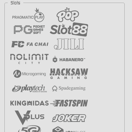
Slots