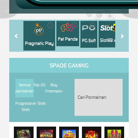
i
i
i
i
i
Facha
Fat Panda
Slot88 x PP
PG Soft
Pragmatic Play
SPADE GAMING
Semua
Top 20
Buy
permainan
Freenspin
Progressive
Slots
Slots