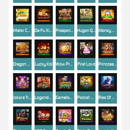
Mister Cashmore
Da Fu Xiao Fu
Prosperity Gods
Hugon Quest
Money Mouse
Dragon Gold SA
Lucky Koi
Wow Prosperity
First Love
Princess Wang
Jokers Treasure Exclusive
Legendary Beasts Saga
Gemstone Rush
Pocket Mon Go
Rise Of Werewolves