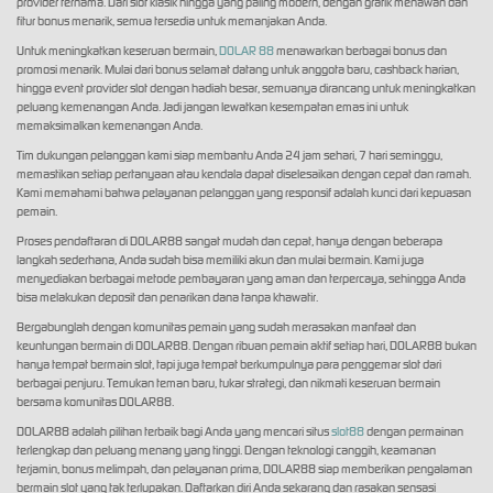
provider ternama. Dari slot klasik hingga yang paling modern, dengan grafik menawan dan
fitur bonus menarik, semua tersedia untuk memanjakan Anda.
Untuk meningkatkan keseruan bermain,
DOLAR 88
menawarkan berbagai bonus dan
promosi menarik. Mulai dari bonus selamat datang untuk anggota baru, cashback harian,
hingga event provider slot dengan hadiah besar, semuanya dirancang untuk meningkatkan
peluang kemenangan Anda. Jadi jangan lewatkan kesempatan emas ini untuk
memaksimalkan kemenangan Anda.
Tim dukungan pelanggan kami siap membantu Anda 24 jam sehari, 7 hari seminggu,
memastikan setiap pertanyaan atau kendala dapat diselesaikan dengan cepat dan ramah.
Kami memahami bahwa pelayanan pelanggan yang responsif adalah kunci dari kepuasan
pemain.
Proses pendaftaran di DOLAR88 sangat mudah dan cepat, hanya dengan beberapa
langkah sederhana, Anda sudah bisa memiliki akun dan mulai bermain. Kami juga
menyediakan berbagai metode pembayaran yang aman dan terpercaya, sehingga Anda
bisa melakukan deposit dan penarikan dana tanpa khawatir.
Bergabunglah dengan komunitas pemain yang sudah merasakan manfaat dan
keuntungan bermain di DOLAR88. Dengan ribuan pemain aktif setiap hari, DOLAR88 bukan
hanya tempat bermain slot, tapi juga tempat berkumpulnya para penggemar slot dari
berbagai penjuru. Temukan teman baru, tukar strategi, dan nikmati keseruan bermain
bersama komunitas DOLAR88.
DOLAR88 adalah pilihan terbaik bagi Anda yang mencari situs
slot88
dengan permainan
terlengkap dan peluang menang yang tinggi. Dengan teknologi canggih, keamanan
terjamin, bonus melimpah, dan pelayanan prima, DOLAR88 siap memberikan pengalaman
bermain slot yang tak terlupakan. Daftarkan diri Anda sekarang dan rasakan sensasi