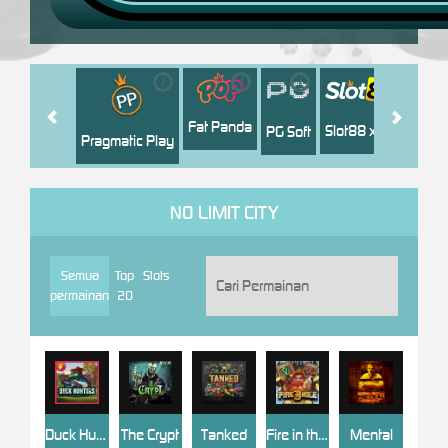
i
i
i
i
i
Facha
Fat Panda
Slot88 x PP
PG Soft
Pragmatic Play
NO LIMIT CITY
Semua
Top
Slots
permainan
20
Duck Hunters
The Crypt
Tanked
Fire in the Hole 3
Mental