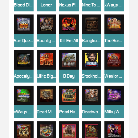
Blood Diamond
Loner
Nexus Fire In The Hole xBomb
Nine To Five
xWays Hoarder 2
San Quentin xWays
Bounty Hunters xNudge®
Kill Em All
Bangkok Hilton
The Border
Apocalypse Super xNudge
Little Bighorn
D Day
Stockholm Syndrome
Warrior Graveyard xNudge
xWays Hoarder xSplit
Dead Men Walking
Pearl Harbor
Deadwood xNudge
Milky Ways