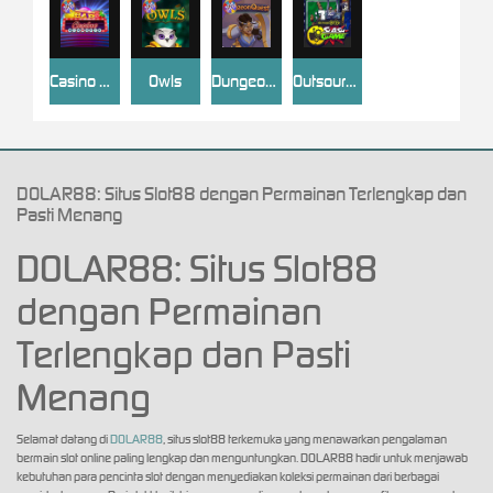
Casino Win Spin
Owls
Dungeon Quest
Outsourced: Slash Game
DOLAR88: Situs Slot88 dengan Permainan Terlengkap dan
Pasti Menang
DOLAR88: Situs Slot88
dengan Permainan
Terlengkap dan Pasti
Menang
Selamat datang di
DOLAR88
, situs slot88 terkemuka yang menawarkan pengalaman
bermain slot online paling lengkap dan menguntungkan. DOLAR88 hadir untuk menjawab
kebutuhan para pencinta slot dengan menyediakan koleksi permainan dari berbagai