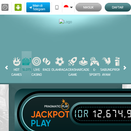
Main di
MASUK
DAFTAR
Telegram
HOT
SLOTS
LIVE
RACE
OLAHRAGA
CRASH
ARCADE
E-
SABUNG
PROMOSI
GAMES
CASINO
GAME
SPORTS
AYAM
IDR
12,674,
JACKPOT
PLAY