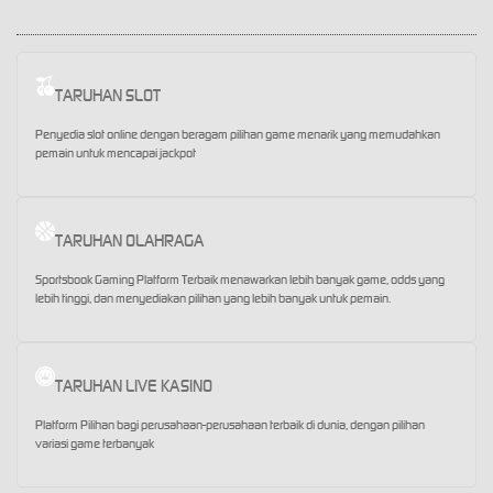
TARUHAN SLOT
Penyedia slot online dengan beragam pilihan game menarik yang memudahkan
pemain untuk mencapai jackpot
TARUHAN OLAHRAGA
Sportsbook Gaming Platform Terbaik menawarkan lebih banyak game, odds yang
lebih tinggi, dan menyediakan pilihan yang lebih banyak untuk pemain.
TARUHAN LIVE KASINO
Platform Pilihan bagi perusahaan-perusahaan terbaik di dunia, dengan pilihan
variasi game terbanyak