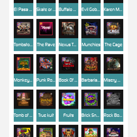
El Pasa Gunfight xNudge
Skate or Die
Buffalo Hunter
Evil Goblins xBomb
Karen Maneater
Tombstone No Mercy
The Rave
Nexus Tombstone RIP
Munchies
The Cage
Monkey's Gold xPays
Punk Rocker
Book Of Shadows
Barbarian Fury
Misery Mining
Tomb of Akhenaten
True kult
Fruits
Brick Snake 2000
Rock Bottom