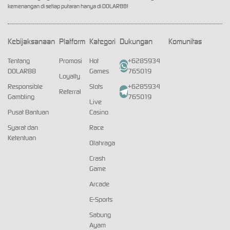
kemenangan di setiap putaran hanya di DOLAR88!
Kebijaksanaan
Platform
Kategori
Dukungan
Komunitas
Tentang
Promosi
Hot
+6285934
DOLAR88
Games
765019
Loyalty
Responsible
Slots
+6285934
Referral
Gambling
765019
Live
Pusat Bantuan
Casino
Syarat dan
Race
Ketentuan
Olahraga
Crash
Game
Arcade
E-Sports
Sabung
Ayam