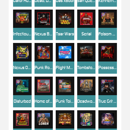
Gator Hunters
Dead, Dead, or Deader
Das xBoot
San Quentin 2: Death Row
Kenneth Must Die
Infectious 5 xWays
Nexus Blood & Shadow
Tsar Wars
Serial
Folsom Prison
Nexus Outsourced
Punk Rocker 2
Flight Mode
Tombstone Slaughter
Possessed
Disturbed
Home of the Brave
Punk Toilet
Deadwood R.I.P
True Grit Redemption