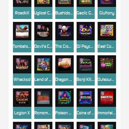
Roadkill
Ugliest Catch
Bushido Way xNudge
Gaelic Gold
Gluttony
Tombstone
Devil's Crossroad
The Creepy Carnival
DJ Psycho
East Coast Vs West Coast
Whacked
Land of the Free
Dragon Tribe
Benji Killed in Vegas
Outsourced: Payday
Legion X
Remember Gulag
Poison Eve
Coins of Fortune
Immortal Fruits