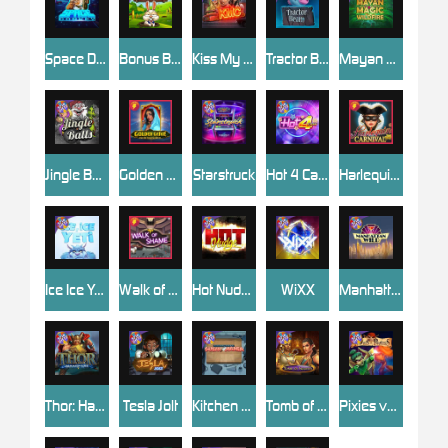
Space Donkey
Bonus Bunnies
Kiss My Chainsaw
Tractor Beam
Mayan Magic Wildfire
Jingle Balls
Golden Genie And The Walking Wilds
Starstruck
Hot 4 Cash
Harlequin Carnival
Ice Ice Yeti
Walk of Shame
Hot Nudge
WiXX
Manhattan Goes Wild
Thor: Hammer Time
Tesla Jolt
Kitchen Drama: Sushi Mania
Tomb of Nefertiti
Pixies vs Pirates