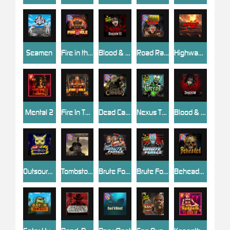
Seamen
Fire in the Hole 2
Blood & Shadow 2
Road Rage
Highway to Hell
Mental 2
Fire In The Hole xBomb
Dead Canary
Nexus The Crypt
Blood & Shadow
Outsourced
Tombstone RIP
Brute Force: Alien Onslaught
Brute Force
Beheaded