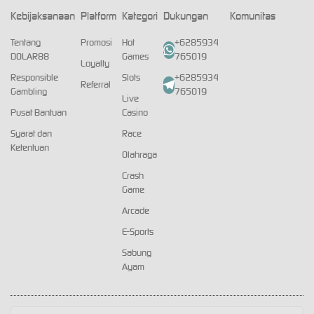
Kebijaksanaan
Platform
Kategori
Dukungan
Komunitas
Tentang
Promosi
Hot
+6285934
DOLAR88
Games
765019
Loyalty
Responsible
Slots
+6285934
Referral
Gambling
765019
Live
Pusat Bantuan
Casino
Syarat dan
Race
Ketentuan
Olahraga
Crash
Game
Arcade
E-Sports
Sabung
Ayam