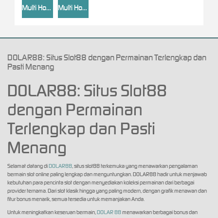
Multi Hot 5 Wild
Multi Hot Wild Ways
DOLAR88: Situs Slot88 dengan Permainan Terlengkap dan
Pasti Menang
DOLAR88: Situs Slot88
dengan Permainan
Terlengkap dan Pasti
Menang
Selamat datang di
DOLAR88
, situs slot88 terkemuka yang menawarkan pengalaman
bermain slot online paling lengkap dan menguntungkan. DOLAR88 hadir untuk menjawab
kebutuhan para pencinta slot dengan menyediakan koleksi permainan dari berbagai
provider ternama. Dari slot klasik hingga yang paling modern, dengan grafik menawan dan
fitur bonus menarik, semua tersedia untuk memanjakan Anda.
Untuk meningkatkan keseruan bermain,
DOLAR 88
menawarkan berbagai bonus dan