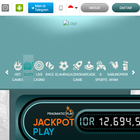
Main di
MASUK
DAFTAR
Telegram
HOT
SLOTS
LIVE
RACE
OLAHRAGA
CRASH
ARCADE
E-
SABUNG
PROMOSI
GAMES
CASINO
GAME
SPORTS
AYAM
IDR
12,694,
JACKPOT
PLAY