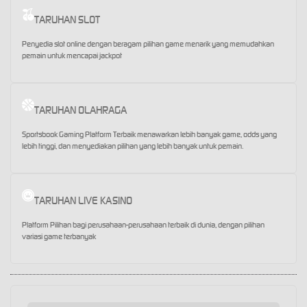
TARUHAN SLOT
Penyedia slot online dengan beragam pilihan game menarik yang memudahkan
pemain untuk mencapai jackpot
TARUHAN OLAHRAGA
Sportsbook Gaming Platform Terbaik menawarkan lebih banyak game, odds yang
lebih tinggi, dan menyediakan pilihan yang lebih banyak untuk pemain.
TARUHAN LIVE KASINO
Platform Pilihan bagi perusahaan-perusahaan terbaik di dunia, dengan pilihan
variasi game terbanyak