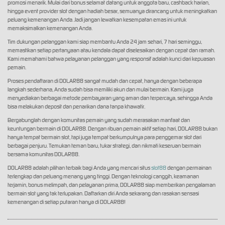
promosi menarik. Mulai dari bonus selamat datang untuk anggota baru, cashback harian,
hingga event provider slot dengan hadiah besar, semuanya dirancang untuk meningkatkan
peluang kemenangan Anda. Jadi jangan lewatkan kesempatan emas ini untuk
memaksimalkan kemenangan Anda.
Tim dukungan pelanggan kami siap membantu Anda 24 jam sehari, 7 hari seminggu,
memastikan setiap pertanyaan atau kendala dapat diselesaikan dengan cepat dan ramah.
Kami memahami bahwa pelayanan pelanggan yang responsif adalah kunci dari kepuasan
pemain.
Proses pendaftaran di DOLAR88 sangat mudah dan cepat, hanya dengan beberapa
langkah sederhana, Anda sudah bisa memiliki akun dan mulai bermain. Kami juga
menyediakan berbagai metode pembayaran yang aman dan terpercaya, sehingga Anda
bisa melakukan deposit dan penarikan dana tanpa khawatir.
Bergabunglah dengan komunitas pemain yang sudah merasakan manfaat dan
keuntungan bermain di DOLAR88. Dengan ribuan pemain aktif setiap hari, DOLAR88 bukan
hanya tempat bermain slot, tapi juga tempat berkumpulnya para penggemar slot dari
berbagai penjuru. Temukan teman baru, tukar strategi, dan nikmati keseruan bermain
bersama komunitas DOLAR88.
DOLAR88 adalah pilihan terbaik bagi Anda yang mencari situs
slot88
dengan permainan
terlengkap dan peluang menang yang tinggi. Dengan teknologi canggih, keamanan
terjamin, bonus melimpah, dan pelayanan prima, DOLAR88 siap memberikan pengalaman
bermain slot yang tak terlupakan. Daftarkan diri Anda sekarang dan rasakan sensasi
kemenangan di setiap putaran hanya di DOLAR88!