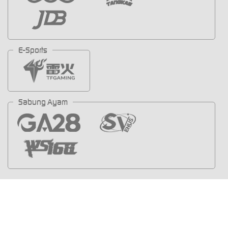
E-Sports
Sabung Ayam