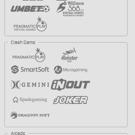
Crash Game
Arcade