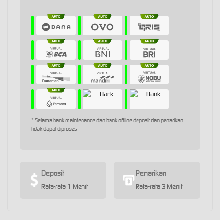
* Selama bank maintenance dan bank offline deposit dan penarikan
tidak dapat diproses
Deposit
Penarikan
Rata-rata 1 Menit
Rata-rata 3 Menit