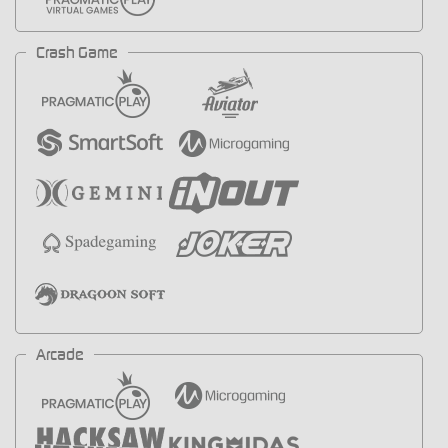
Crash Game
Arcade