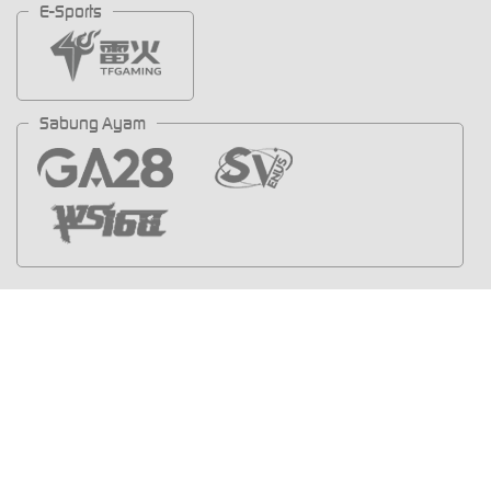
E-Sports
Sabung Ayam