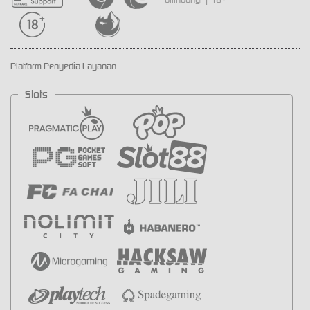
Platform Penyedia Layanan
Slots