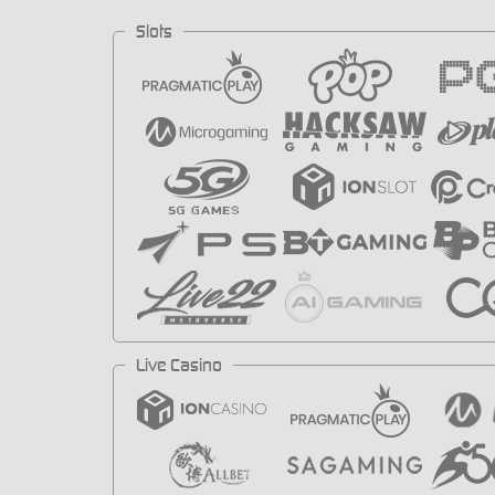
Slots
Live Casino