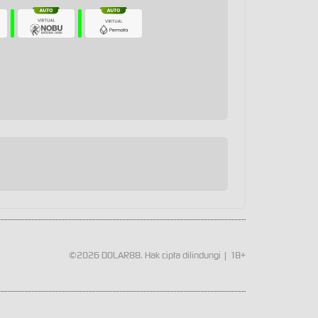
©2026 DOLAR88. Hak cipta dilindungi | 18+