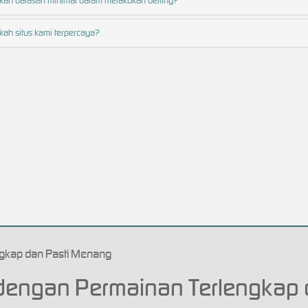
kah batasan minimal dalam melakukan betting?
kah situs kami terpercaya?
ngkap dan Pasti Menang
 dengan Permainan Terlengkap