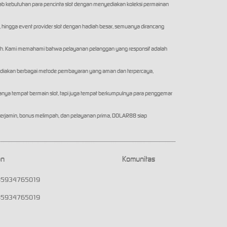
ab kebutuhan para pencinta slot dengan menyediakan koleksi permainan
 hingga event provider slot dengan hadiah besar, semuanya dirancang
amah. Kami memahami bahwa pelayanan pelanggan yang responsif adalah
yediakan berbagai metode pembayaran yang aman dan terpercaya,
ya tempat bermain slot, tapi juga tempat berkumpulnya para penggemar
terjamin, bonus melimpah, dan pelayanan prima, DOLAR88 siap
an
Komunitas
85934765019
85934765019