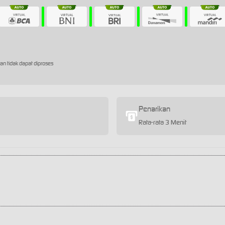
an tidak dapat diproses
Penarikan
Rata-rata 3 Menit