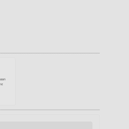
haan
ame